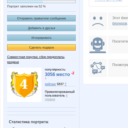
Портрет заполнен на 52 %
BlonMi
Bureev
Этот блог
Отправить приватное сообщение
блогеров
.
Добавить в друзья
Игнорировать
KissNet
LANOTT
Посетит
Сделать подарок
Совместная покупка: сбор предоплаты,
раздачи
Mgcv
Miss 
Посмотре
популярность:
-2
3056 место
↓
рейтинг
5837
?
Rakushka
Richardi
Привилегированный
пользователь
4
уровня
Viki28
Wine
Статистика портрета: