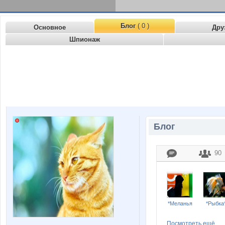
Блог
( 0 )
Основное
Дру
Шпионаж
Блог
90
*Меланья
*Рыбка
Посмотреть ещё