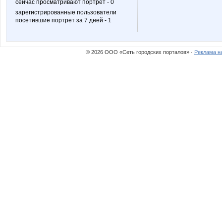
сейчас просматривают портрет - 0
зарегистрированные пользователи
посетившие портрет за 7 дней - 1
irulen
kattya
© 2026 ООО «Сеть городских порталов» ·
Реклама н
nelchik
o_k
taiti
teddy be
техника комфорта
Амрита 
ГолоШопик:-)
Хасеки Х